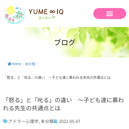
内
容
を
ス
キ
ッ
ブログ
プ
Home
/
未分類
/
「怒る」と「叱る」の違い ～子ども達に慕われる先生の共通点とは
「怒る」と「叱る」の違い ～子ども達に慕わ
れる先生の共通点とは
アドラー心理学
,
未分類
2022-05-07