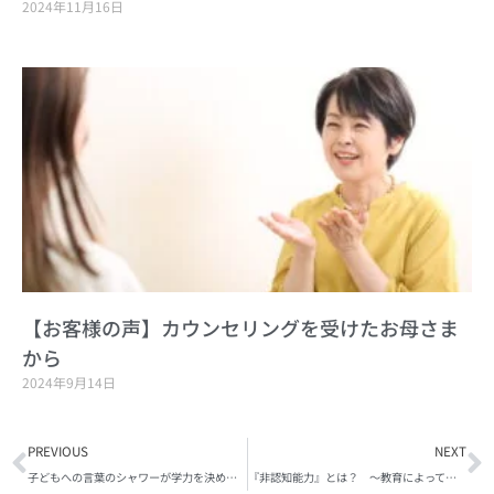
2024年11月16日
【お客様の声】カウンセリングを受けたお母さま
から
2024年9月14日
Prev
N
PREVIOUS
NEXT
子どもへの言葉のシャワーが学力を決める！～幼児期の家庭環境の重要性
『非認知能力』とは？ ～教育によって身につけられる”幸福に生きる力”