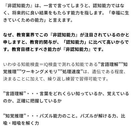
『非認知能力』は、一言で言ってしまうと、認知能力ではな
く、将来的に良い結果をもたらす能力を指します。「幸福に生
きていくための能力」と言えます。
なぜ、教育業界でこの『非認知能力』が注目されているのかと
申しますと、教育的関与が、「認知能力」に比べて高いからで
す。教育目標とすべき能力が『非認知能力』です。
いわゆる知能検査＝IQ検査で測れる知能である
”言語理解””知
覚推理”
”ワーキングメモ
リ””処理速度”
は、遺伝である程度、
決まることに加えて、繰り返し練習で習得可能です。
”言語理解”・・・言葉をどれくらい知っているか、覚えている
のか、正確に把握しているか
”知覚推理”・・・パズル能力のこと。パズルが解ける力、比
喩・暗喩を解く力