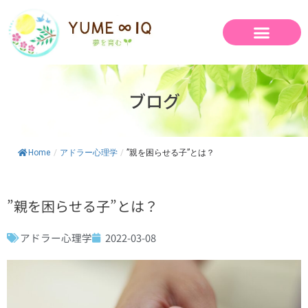
内
容
を
ス
キ
ッ
ブログ
プ
Home
/
アドラー心理学
/
”親を困らせる子”とは？
”親を困らせる子”とは？
アドラー心理学
2022-03-08