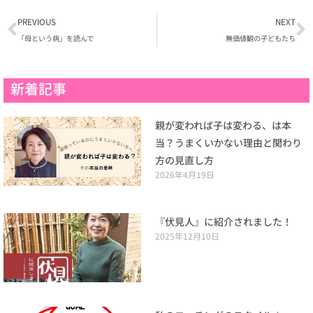
Prev
N
PREVIOUS
NEXT
「母という病」を読んで
無価値観の子どもたち
新着記事
親が変われば子は変わる、は本
当？うまくいかない理由と関わり
方の見直し方
2026年4月19日
『伏見人』に紹介されました！
2025年12月10日