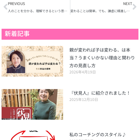
Prev
N
PREVIOUS
NEXT
人のことを分かる、理解できるという思い込みを捨てる 『世界の果て彼女』を読んで思うこと
変わることは簡単。でも、謙虚に精進し続けないと継続できない。
新着記事
親が変われば子は変わる、は本
当？うまくいかない理由と関わり
方の見直し方
2026年4月19日
『伏見人』に紹介されました！
2025年12月10日
私のコーチングのスタイル♪