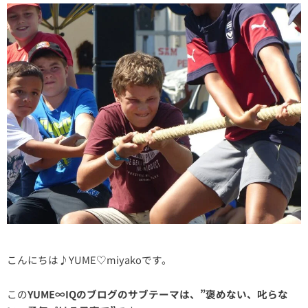
こんにちは♪YUME♡miyakoです。
この
YUME∞IQのブログのサブテーマは、”褒めない、叱らな