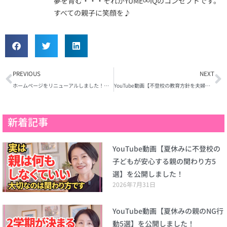
夢を育む・・・それがYUME∞IQのコンセプトです。
すべての親子に笑顔を♪
Prev
N
PREVIOUS
NEXT
ホームページをリニューアルしました！コースが変わりました！
YouTube動画【不登校の教育方針を夫婦で一つにまとめる方法】を公開しました！
新着記事
YouTube動画【夏休みに不登校の
子どもが安心する親の関わり方5
選】を公開しました！
2026年7月31日
YouTube動画【夏休みの親のNG行
動5選】を公開しました！