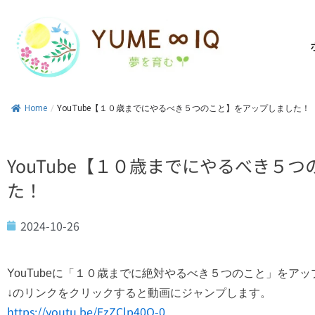
内
容
を
ス
キ
ッ
Home
/
YouTube【１０歳までにやるべき５つのこと】をアップしました！
プ
YouTube【１０歳までにやるべき５
た！
2024-10-26
YouTubeに「１０歳までに絶対やるべき５つのこと」をア
↓のリンクをクリックすると動画にジャンプします。
https://youtu.be/EzZClp40O-0