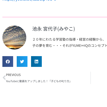
池永 宮代子(みやこ)
２０年にわたる学習塾の指導・経営の経験から、
子の夢を育む・・・それがYUME∞IQのコンセプ
Prev
PREVIOUS
YouTubeに動画をアップしました！「子どもの叱り方」