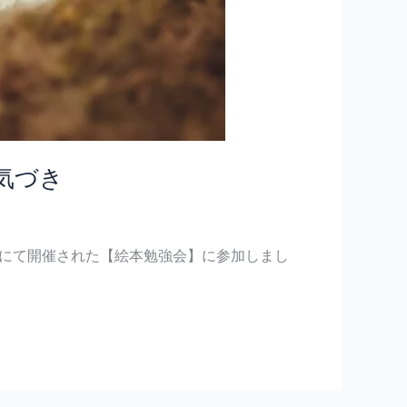
気づき
テル』にて開催された【絵本勉強会】に参加しまし