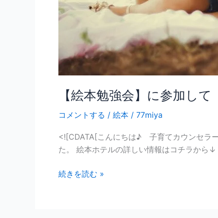
を
映
す
と
い
う
気
づ
【絵本勉強会】に参加して
き
コメントする
/
絵本
/
77miya
<![CDATA[こんにちは♪ 子育てカウン
た。 絵本ホテルの詳しい情報はコチラから↓ https
続きを読む »