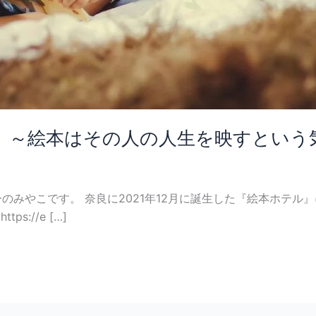
 ～絵本はその人の人生を映すという
セラーのみやこです。 奈良に2021年12月に誕生した『絵本ホ
://e […]