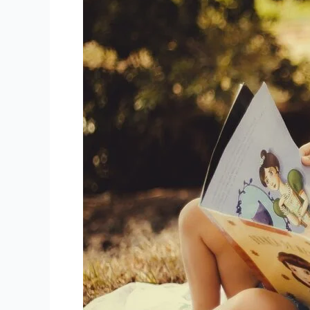
強
会】
に
参
加
し
て
～
絵
本
は
そ
の
人
の
人
生