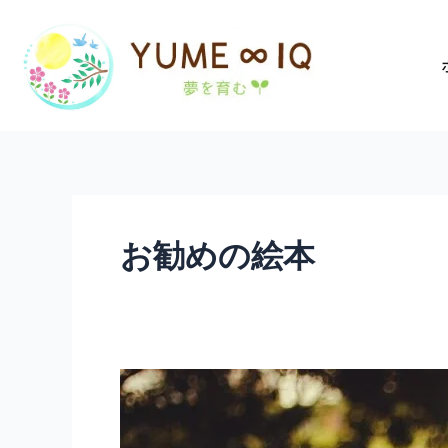
内
容
を
ス
キ
ッ
プ
お勧めの絵本
【絵
本
勉