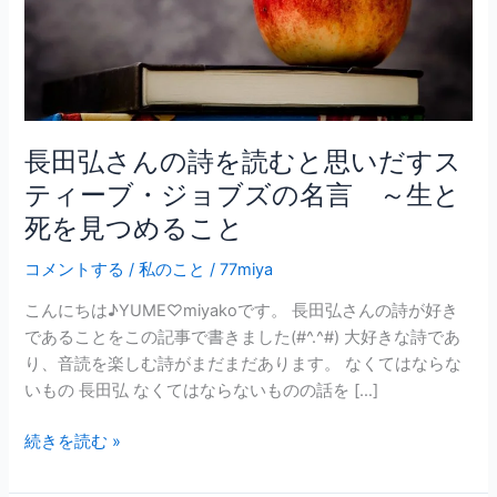
を
読
む
と
思
長田弘さんの詩を読むと思いだすス
い
だ
ティーブ・ジョブズの名言 ～生と
す
死を見つめること
ス
テ
コメントする
/
私のこと
/
77miya
ィ
こんにちは♪YUME♡miyakoです。 長田弘さんの詩が好き
ー
であることをこの記事で書きました(#^.^#) 大好きな詩であ
ブ・
り、音読を楽しむ詩がまだまだあります。 なくてはならな
ジ
いもの 長田弘 なくてはならないものの話を […]
ョ
ブ
続きを読む »
ズ
の