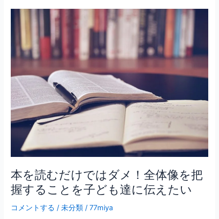
名
言
本
～
を
生
読
と
む
死
だ
を
け
見
で
つ
は
め
ダ
る
メ！
こ
全
と
体
像
を
本を読むだけではダメ！全体像を把
把
握することを子ども達に伝えたい
握
す
コメントする
/
未分類
/
77miya
る