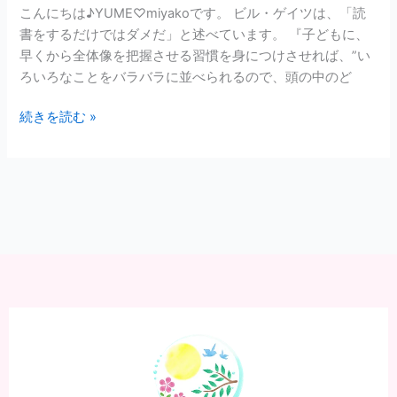
こ
こんにちは♪YUME♡miyakoです。 ビル・ゲイツは、「読
と
書をするだけではダメだ」と述べています。 『子どもに、
を
早くから全体像を把握させる習慣を身につけさせれば、”い
子
ろいろなことをバラバラに並べられるので、頭の中のど
ど
続きを読む »
も
達
に
伝
え
た
い