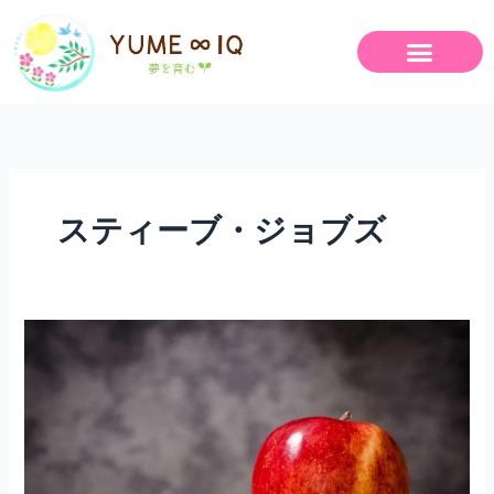
内
容
を
ス
キ
ッ
プ
スティーブ・ジョブズ
長
田
弘
さ
ん
の
詩