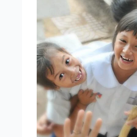
害
の
お
子
さ
ん
へ
の
『合
理
的
配
慮』
～
学
校
に