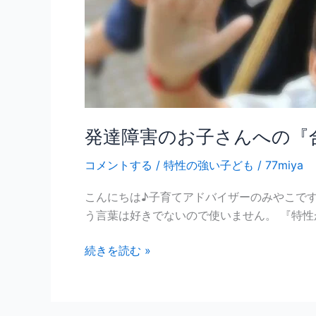
ど
う
伝
え
る
べ
き
か。
発達障害のお子さんへの『
コメントする
/
特性の強い子ども
/
77miya
こんにちは♪子育てアドバイザーのみやこです
う言葉は好きでないので使いません。 『特性
続きを読む »