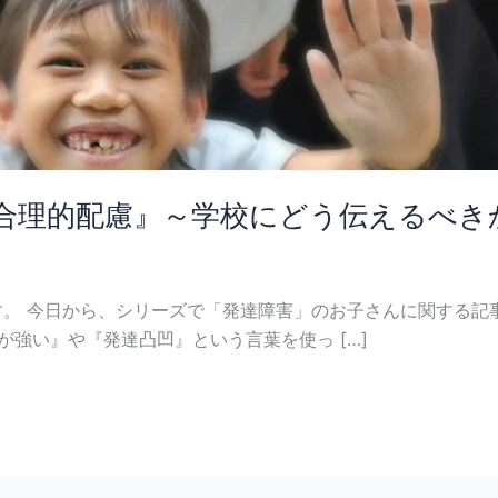
合理的配慮』～学校にどう伝えるべき
。 今日から、シリーズで「発達障害」のお子さんに関する記
が強い』や『発達凸凹』という言葉を使っ […]