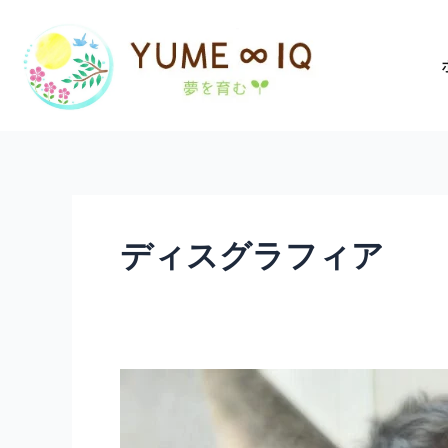
内
容
を
ス
キ
ッ
プ
ディスグラフィア
発
達
障