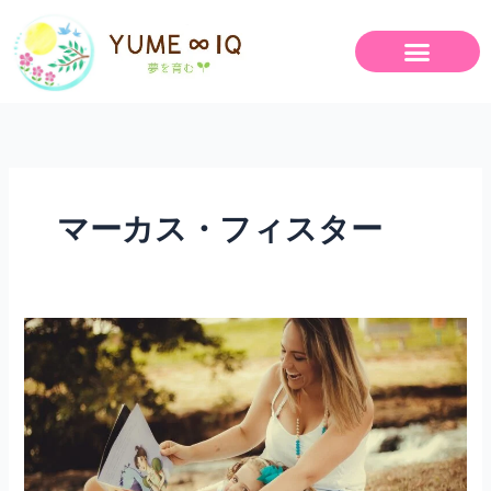
内
容
を
ス
キ
ッ
プ
マーカス・フィスター
【絵
本
勉
強
会】
に
参