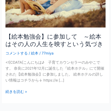
加
し
て
～
絵
本
【絵本勉強会】に参加して ～絵本
は
はその人の人生を映すという気づき
そ
の
コメントする
/
絵本
/
77miya
人
<![CDATA[こんにちは♪ 子育てカウンセラーのみやこで
の
す。 奈良に2021年12月に誕生した『絵本ホテル』にて開催
人
された【絵本勉強会】に参加しました。 絵本ホテルの詳し
生
い情報はコチラから↓ https://e […]
を
映
続きを読む »
す
と
い