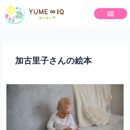
内
容
を
ス
キ
ッ
プ
加古里子さんの絵本
加
古
里
子
さ
ん
の