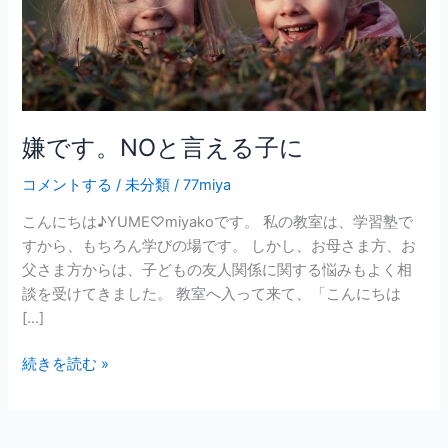
る
子
に
嫌です。NOと言える子に
コメントする
/
未分類
/
77miya
こんにちは♪YUME♡miyakoです。 私の教室は、学習塾で
すから、もちろん学びの場です。 しかし、お母さま方、お
父さま方からは、子どもの友人関係に関する悩みもよく相
談を受けてきました。 教室へ入って来て、「こんにちは
[…]
続きを読む »