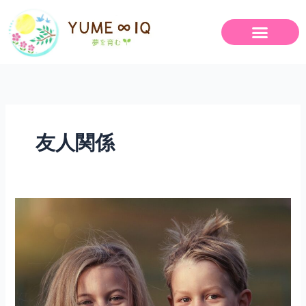
内
容
を
ス
キ
ッ
プ
友人関係
嫌
で
す。
NO
と
言
え