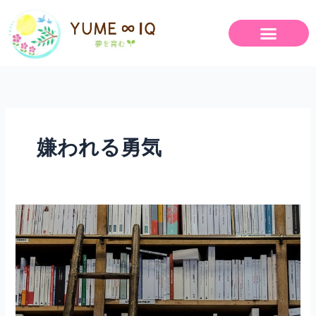
内
容
を
ス
キ
ッ
プ
嫌われる勇気
ア
ド
ラ
ー
心
理
学