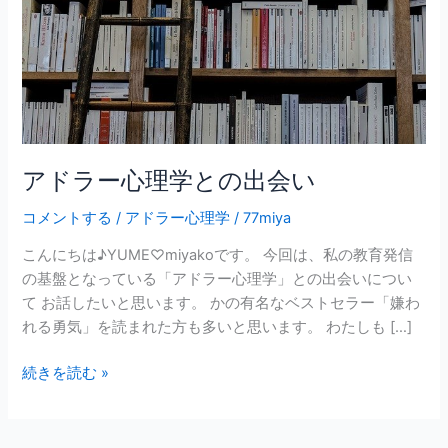
と
の
出
会
い
アドラー心理学との出会い
コメントする
/
アドラー心理学
/
77miya
こんにちは♪YUME♡miyakoです。 今回は、私の教育発信
の基盤となっている「アドラー心理学」との出会いについ
て お話したいと思います。 かの有名なベストセラー「嫌わ
れる勇気」を読まれた方も多いと思います。 わたしも […]
続きを読む »