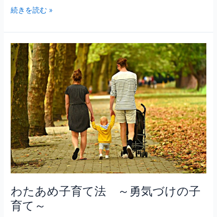
続きを読む »
わ
た
あ
め
子
育
て
法
～
勇
気
づ
け
わたあめ子育て法 ～勇気づけの子
の
育て～
子