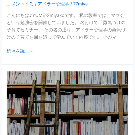
育
コメントする
/
アドラー心理学
/
77miya
て
こんにちは♪YUME♡miyakoです。 私の教室では、ママ会
～
という勉強会を開催していました。 名付けて「勇気づけの
子育てセミナー」 その名の通り、アドラー心理学の勇気づ
けの子育てを回を追って学んでいく内容です。 そのマ
続きを読む »
ア
ド
ラ
ー
心
理
学
と
の