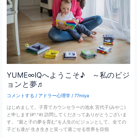
う
こ
そ
♪
～
私
の
ビ
ジ
ョ
YUME∞IQへようこそ♪ ～私のビジ
ン
ョンと夢♬
と
夢
コメントする
/
アドラー心理学
/
77miya
♬
はじめまして。子育てカウンセラーの池永 宮代子(みやこ)
と申します(#^.^#) 訪問してくださってありがとうございま
す。 ”親と子の夢を育む”を人生のビジョンとして、全ての
子ども達が 生き生きと笑って過ごせる世界を目指