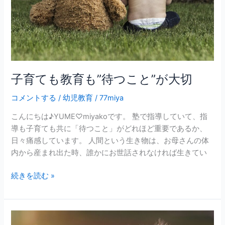
NG
つ
行
こ
動
と”が
大
切
子育ても教育も”待つこと”が大切
コメントする
/
幼児教育
/
77miya
こんにちは♪YUME♡miyakoです。 塾で指導していて、指
導も子育ても共に「待つこと」がどれほど重要であるか、
日々痛感しています。 人間という生き物は、お母さんの体
内から産まれ出た時、誰かにお世話されなければ生きてい
続きを読む »
嫌