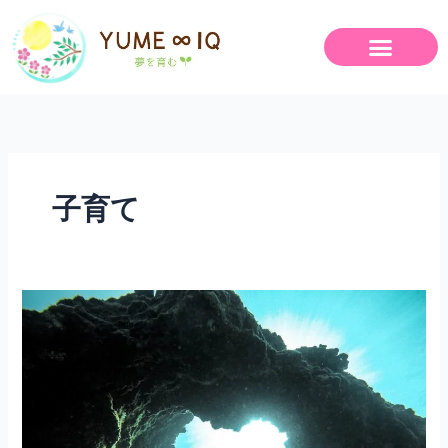
内
容
を
ス
キ
ッ
プ
子育て
【私
自
身
の
１
０
０