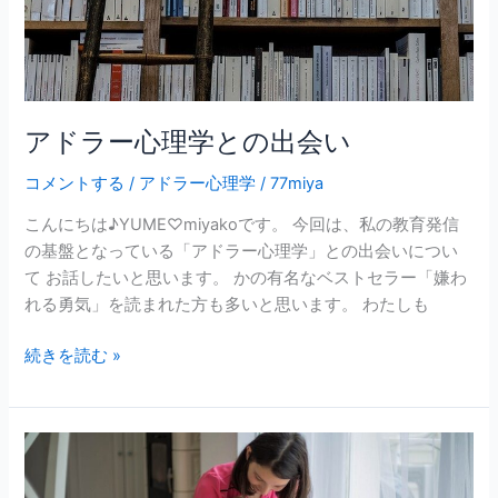
出
会
い
アドラー心理学との出会い
コメントする
/
アドラー心理学
/
77miya
こんにちは♪YUME♡miyakoです。 今回は、私の教育発信
の基盤となっている「アドラー心理学」との出会いについ
て お話したいと思います。 かの有名なベストセラー「嫌わ
れる勇気」を読まれた方も多いと思います。 わたしも
続きを読む »
YUME∞IQ
へ
よ