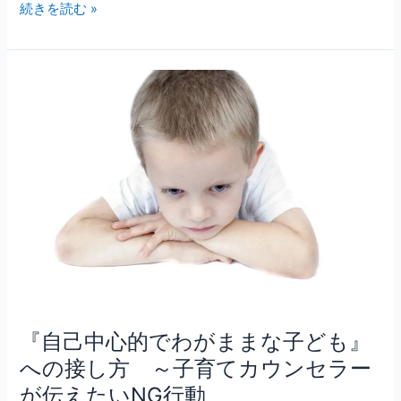
な
続きを読む »
い
子
育
『自
て
己
な
中
ん
心
て
的
あ
で
り
わ
え
が
な
ま
い
ま
な
子
『自己中心的でわがままな子ども』
ど
も』
への接し方 ～子育てカウンセラー
へ
が伝えたいNG行動