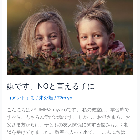
で
す。
NO
と
言
え
る
子
に
嫌です。NOと言える子に
コメントする
/
未分類
/
77miya
こんにちは♪YUME♡miyakoです。 私の教室は、学習塾で
すから、もちろん学びの場です。 しかし、お母さま方、お
父さま方からは、子どもの友人関係に関する悩みもよく相
談を受けてきました。 教室へ入って来て、「こんにちは