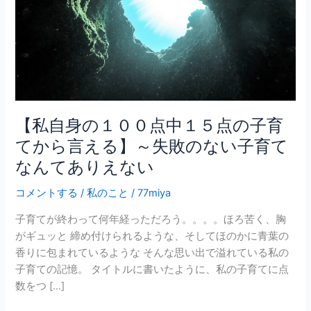
点
中
１
５
点
の
子
【私自身の１００点中１５点の子育
育
てから言える】～失敗のない子育て
て
なんてありえない
か
ら
コメントする
/
私のこと
/
77miya
言
え
子育てが終わって何年経っただろう。。。。ほろ苦く、胸
る】
がギュッと 締め付けられるような、そしてほのかに青葉の
～
香りに包まれているような そんな思い出で溢れている私の
失
子育ての記憶。 タイトルに書いたように、私の子育てに点
敗
数をつ […]
の