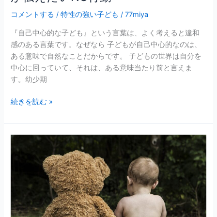
の
接
コメントする
/
特性の強い子ども
/
77miya
し
『自己中心的な子ども』という言葉は、よく考えると違和
方
感のある言葉です。なぜなら 子どもが自己中心的なのは、
～
ある意味で自然なことだからです。 子どもの世界は自分を
子
中心に回っていて、それは、ある意味当たり前と言えま
育
す。幼少期
て
カ
続きを読む »
ウ
ン
セ
ラ
子
ー
育
が
て
伝
も
え
教
た
育
い
も”待