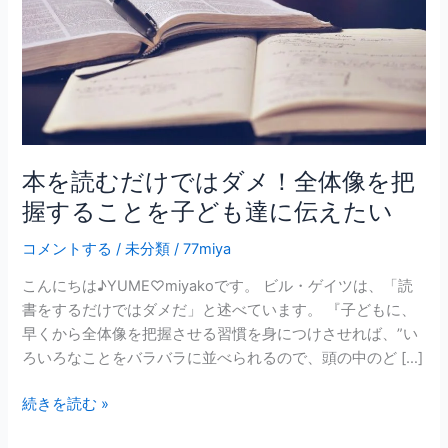
は
ダ
メ！
全
体
像
を
本を読むだけではダメ！全体像を把
把
握することを子ども達に伝えたい
握
す
コメントする
/
未分類
/
77miya
る
こ
こんにちは♪YUME♡miyakoです。 ビル・ゲイツは、「読
と
書をするだけではダメだ」と述べています。 『子どもに、
を
早くから全体像を把握させる習慣を身につけさせれば、”い
子
ろいろなことをバラバラに並べられるので、頭の中のど […]
ど
続きを読む »
も
達