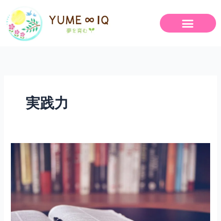
内
容
を
ス
キ
ッ
プ
実践力
本
を
読
む
だ
け
で