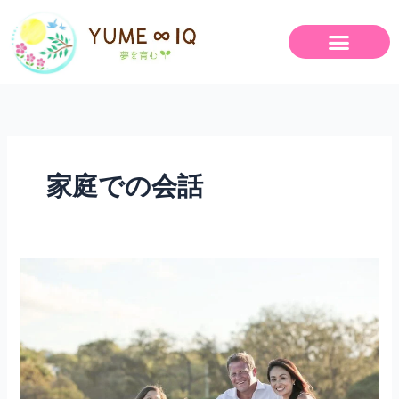
内
容
を
ス
キ
ッ
プ
家庭での会話
子
ど
も
へ
の
言
葉