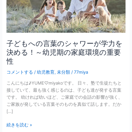
の
シ
ャ
ワ
ー
が
子どもへの言葉のシャワーが学力を
学
決める！～幼児期の家庭環境の重要
力
性
を
決
コメントする
/
幼児教育
,
未分類
/
77miya
め
こんにちは♪YUME♡miyakoです。 日々、塾で生徒たちと
る！
接していて、最も強く感じるのは、子ども達が発する言葉
～
です。 幼ければ幼いほど、ご家庭での会話の影響が強く、
幼
ご家族が発している言葉そのものを真似て話します。だか
児
[…]
期
の
続きを読む »
家