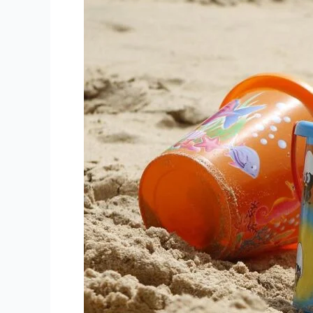
を
知
ら
な
い
子
ど
も
た
ち
と
大
人
た
ち
～
幼