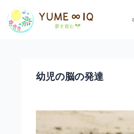
内
容
を
ス
キ
ッ
プ
幼児の脳の発達
遊
び
方