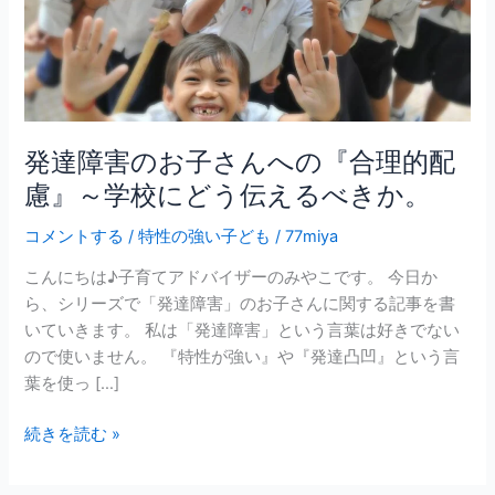
さ
ん
へ
の
『合
発達障害のお子さんへの『合理的配
理
的
慮』～学校にどう伝えるべきか。
配
慮』
コメントする
/
特性の強い子ども
/
77miya
～
こんにちは♪子育てアドバイザーのみやこです。 今日か
学
ら、シリーズで「発達障害」のお子さんに関する記事を書
校
いていきます。 私は「発達障害」という言葉は好きでない
に
ので使いません。 『特性が強い』や『発達凸凹』という言
ど
葉を使っ […]
う
伝
続きを読む »
え
る