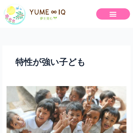
内
容
を
ス
キ
ッ
プ
特性が強い子ども
発
達
障
害
の
お
子