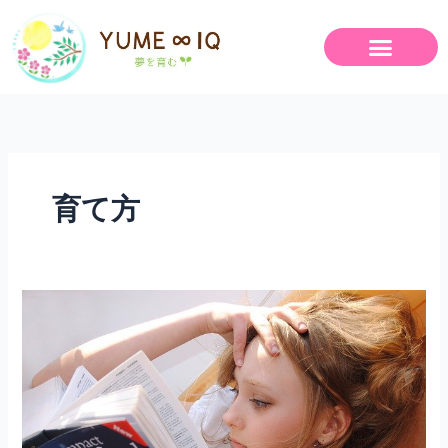
内
容
を
ス
キ
ッ
プ
育て方
HSC
の
子
ど
も
達