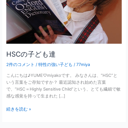
HSCの子ども達
2件のコメント
/
特性の強い子ども
/
77miya
こんにちは♪YUME♡miyakoです。 みなさんは、”HSC”と
いう言葉をご存知ですか？ 最近認知され始めた言葉
で、”HSC＝Highly Sensitive Child”という、とても繊細で敏
感な感覚を持って生まれた […]
続きを読む »