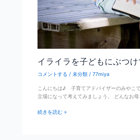
へ
～
解
決
の
糸
口
♪
イライラを子どもにぶつけ
コメントする
/
未分類
/
77miya
こんにちは♪ 子育てアドバイザーのみやこで
立場になって考えてみましょう。 どんなお母
続きを読む »