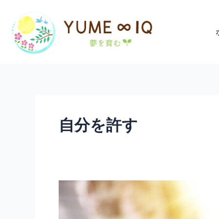
内
容
を
ス
キ
ッ
プ
自分を許す
イ
ラ
イ