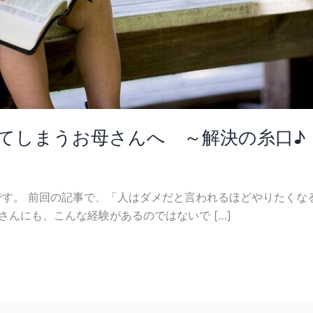
てしまうお母さんへ ～解決の糸口♪
す。 前回の記事で、「人はダメだと言われるほどやりたくな
さんにも、こんな経験があるのではないで […]