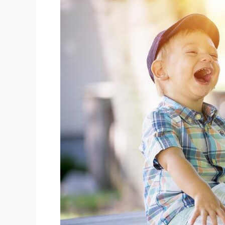
ラ
を
子
ど
も
に
ぶ
つ
け
て
し
ま
う
お
母
さ
ん