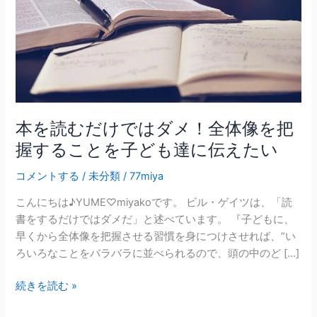
は
ダ
メ！
全
体
像
を
本を読むだけではダメ！全体像を把
把
握することを子ども達に伝えたい
握
す
コメントする
/
未分類
/
77miya
る
こ
こんにちは♪YUME♡miyakoです。 ビル・ゲイツは、「読
と
書をするだけではダメだ」と述べています。 『子どもに、
を
早くから全体像を把握させる習慣を身につけさせれば、”い
子
ろいろなことをバラバラに並べられるので、頭の中のど […]
ど
続きを読む »
も
達