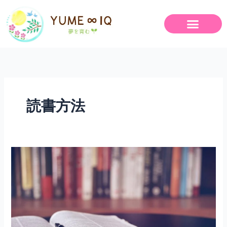
内
容
を
ス
キ
ッ
プ
読書方法
本
を
読
む
だ
け
で