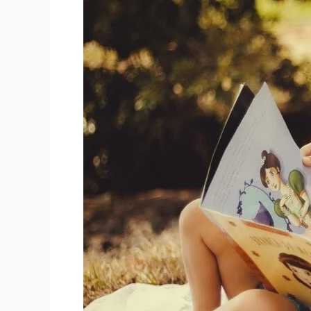
強
会】
に
参
加
し
て
～
絵
本
は
そ
の
人
の
人
生