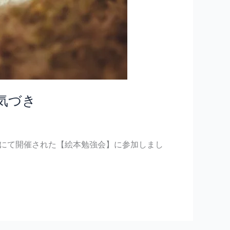
気づき
テル』にて開催された【絵本勉強会】に参加しまし