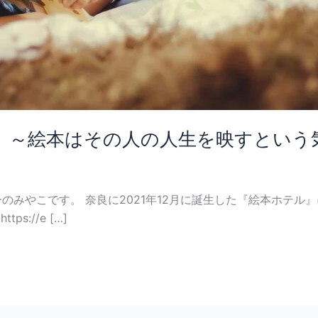
 ～絵本はその人の人生を映すという
セラーのみやこです。 奈良に2021年12月に誕生した『絵本ホ
://e […]