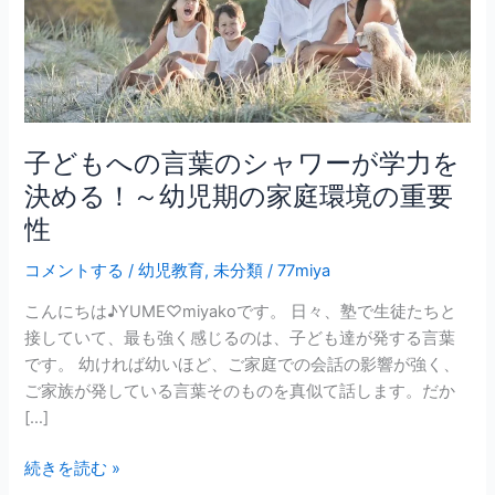
の
シ
ャ
ワ
ー
が
子どもへの言葉のシャワーが学力を
学
決める！～幼児期の家庭環境の重要
力
性
を
決
コメントする
/
幼児教育
,
未分類
/
77miya
め
こんにちは♪YUME♡miyakoです。 日々、塾で生徒たちと
る！
接していて、最も強く感じるのは、子ども達が発する言葉
～
です。 幼ければ幼いほど、ご家庭での会話の影響が強く、
幼
ご家族が発している言葉そのものを真似て話します。だか
児
[…]
期
の
続きを読む »
家