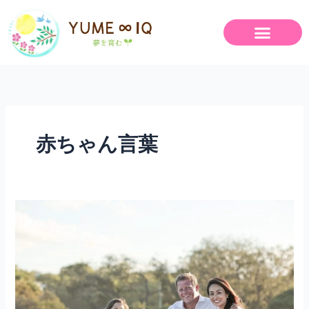
内
容
を
ス
キ
ッ
プ
赤ちゃん言葉
子
ど
も
へ
の
言
葉