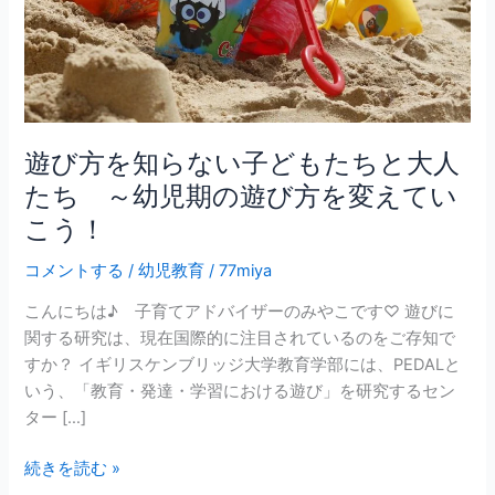
い
子
ど
も
た
ち
遊び方を知らない子どもたちと大人
と
たち ～幼児期の遊び方を変えてい
大
こう！
人
た
コメントする
/
幼児教育
/
77miya
ち
こんにちは♪ 子育てアドバイザーのみやこです♡ 遊びに
～
関する研究は、現在国際的に注目されているのをご存知で
幼
すか？ イギリスケンブリッジ大学教育学部には、PEDALと
児
いう、「教育・発達・学習における遊び」を研究するセン
期
ター […]
の
遊
続きを読む »
び