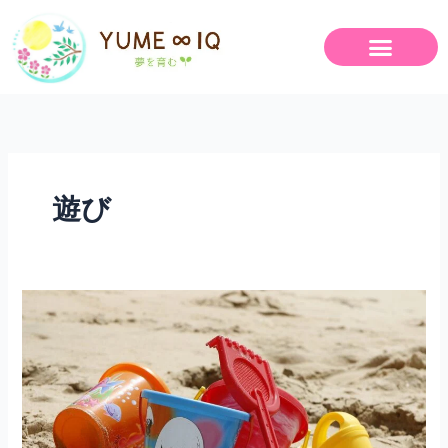
内
容
を
ス
キ
ッ
プ
遊び
遊
び
方
を
知
ら
な