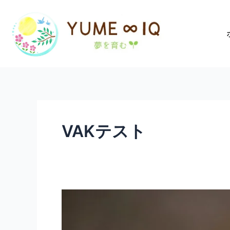
内
容
を
ス
キ
ッ
プ
VAKテスト
『子
ど
も