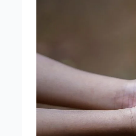
に
か
け
る
魔
法
の
言
葉』
～
子
育
て
セ
ミ
ナ
ー