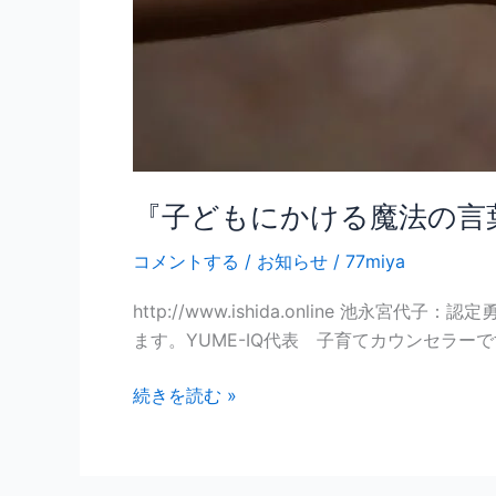
開
催
の
お
知
ら
せ！
『子どもにかける魔法の言
コメントする
/
お知らせ
/
77miya
http://www.ishida.online
ます。YUME-IQ代表 子育てカウンセラーです
続きを読む »